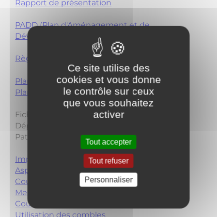
Rapport de présentation
PADD (Plan d'Aménagement et de
Développement Durables)
Règlement du PLU
Ce site utilise des
cookies et vous donne
Plan de zonage 1/2500
le contrôle sur ceux
Plan de zonage 1/5000
que vous souhaitez
activer
Fiches de recommandations SDAP (Service
Départemental de l'Architecture et du
Patrimoine de Côte d'Or) :
Tout accepter
Implantation
Tout refuser
Aspect des murs
Personnaliser
Couleurs
Menuiseries
Couverture
Utilisation des combles