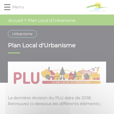
Lien
Lien
Lien
Lien
Panneau de gestion des cookies
Menu
d'accès
d'accès
d'accès
d'accès
rapide
rapide
rapide
rapide
Plan Local d'Urbanisme
au
au
à
au
Accueil
menu
contenu
la
pied
principal
recherche
de
Urbanisme
page
Plan Local d'Urbanisme
La dernière révision du PLU date de 2018.
Retrouvez ci-dessous les différents éléments ;