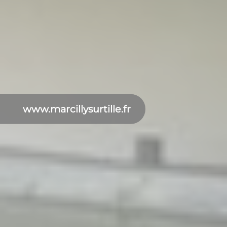
www.marcillysurtille.fr