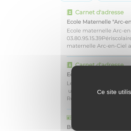
Carnet d'adresse
Ecole Maternelle "Arc-en
Ecole maternelle Arc-en
03.80.95.15.39Périscolair
maternelle Arc-en-Ciel ac
Carnet d'adresse
Ecole Henri Vincenot
Le groupe scolaire a été
un restaurant scolaire e
Ce site util
Rondi. Horaires ...
Actualités
Boîtes aux lettres du Pè