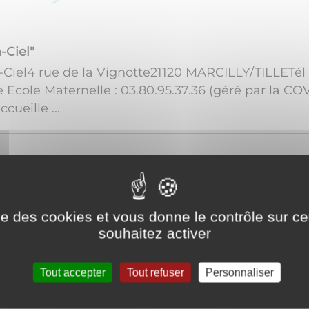
-Ciel"
-Ciel4 rue de la Vignotte21120 MARCILLY/TILLETél 
e Ecole Maternelle : 03.80.95.37.36 (géré par la COV
cueille ...
 construit en 1994 et est composé de 6 classes.Il 
t le périscolaire gérés par la COVATI.La directric
ise des cookies et vous donne le contrôle sur 
souhaitez activer
Tout accepter
Tout refuser
Personnaliser
re Noël