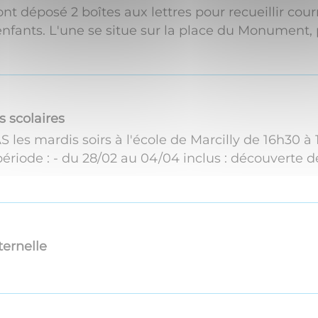
nt déposé 2 boîtes aux lettres pour recueillir courr
fants. L'une se situe sur la place du Monument, 
s scolaires
S les mardis soirs à l'école de Marcilly de 16h30 à 
période : - du 28/02 au 04/04 inclus : découverte d
ternelle