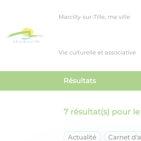
Lien
Lien
Lien
Lien
Panneau de gestion des cookies
d'accès
d'accès
d'accès
d'accès
Marcilly-sur-Tille, ma ville
rapide
rapide
rapide
rapide
au
au
à
au
menu
contenu
la
pied
principal
recherche
de
Vie culturelle et associative
page
Résultats
7
résultat(s) pour le
Actualité
Carnet d'