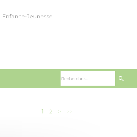
Enfance-Jeunesse
1
2
>
>>