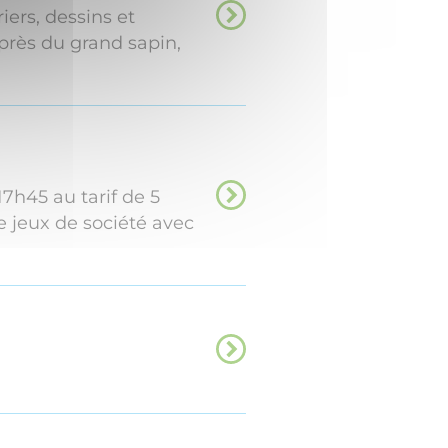
iers, dessins et
près du grand sapin,
17h45 au tarif de 5
e jeux de société avec