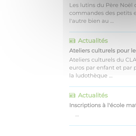
Les lutins du Père Noël o
commandes des petits en
l'autre bien au ...
Actualités
Ateliers culturels pour le
Ateliers culturels du CLA
euros par enfant et par 
la ludothèque ...
Actualités
Inscriptions à l'école ma
...