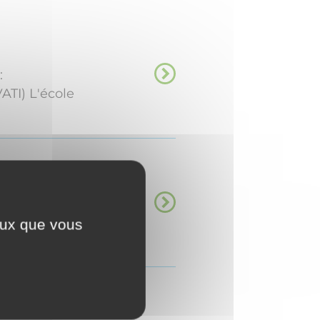
:
ATI) L'école
accueille également
e est Mme Sandrine
ceux que vous